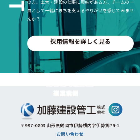
の方、土木・建設の仕事に興味がある方、チームの一
員として一緒にまちを支えるやりがいを感じてみませ
んか？
採用情報を詳しく見る
RECRUIT
SERVICE
WORKS
事業案内
施工事例
採用情報
〒997-0803 山形県鶴岡市伊勢横内字伊勢郷79-1
お問い合わせ