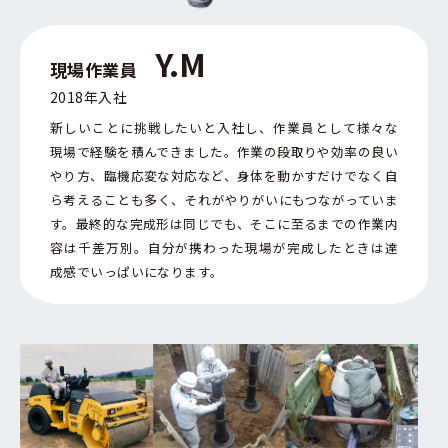
【キャリア採用】
月給270,000円～400,000円
Y.M
※経験・スキルによる
現場作業員
※試用期間（3ヶ月）は月給250,000円～300,000円
2018年入社
新しいことに挑戦したいと入社し、作業員として様々な
【新卒採用】
現場で経験を積んできました。作業の段取りや効率の良い
月給183,000円
やり方、臨機応変な対応など、身体を動かすだけでなく自
※試用期間3ヶ月あり:条件変更なし
ら考えることも多く、それがやりがいにもつながっていま
す。最終的な完成形は同じでも、そこに至るまでの作業内
容は千差万別。自分が携わった現場が完成したときは達
・昇給年1回
成感でいっぱいになります。
・賞与あり（前年度実績年2回）
待遇・福利厚生
・社会保険（雇用・労災・健康・厚生年金）
・スマートフォン貸与（所定のギガ内なら私用も可）
・交通費実費支給