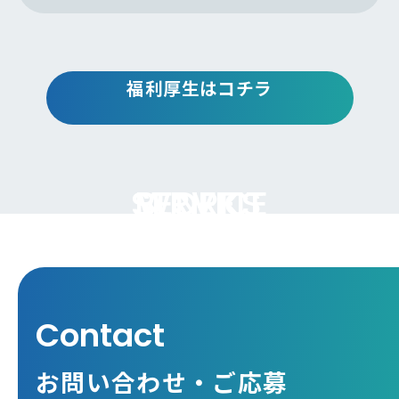
・1現場を1人で担当！裁量権あり
・工期は平均半年～1年ほど
・関係会社との関係性も良好！
雇用形態
福利厚生はコチラ
正社員 ※試用期間あり:3ヵ月
イレギュラーを除き、複数現場を掛け持つことはありませ
ん。
採用要件
基本的には1つの現場に専念し、自分のペース・裁量で進めら
れます。
SERVICE
BENEFIT
WORKS
〈必須条件〉
無理な納期になることはなく、ほぼ残業なし。有給消化率
普通自動車運転免許（AT限定不可）
90%以上！
事業案内
施工事例
福利厚生
勤務時間
こんな方を求めています
8:00～17:00（実働7時間30分）
・職人さんや役所のご担当者様と円滑なコミュニケーション
Contact
※変形労働時間制
を図れる方
※基本的に残業はありませんが、残業が発生した場合は全額
・過酷な労働環境から脱却して働き方を改善したい方
お問い合わせ・ご応募
別途支給
・鶴岡市の安定企業で腰を据えて働きたい方