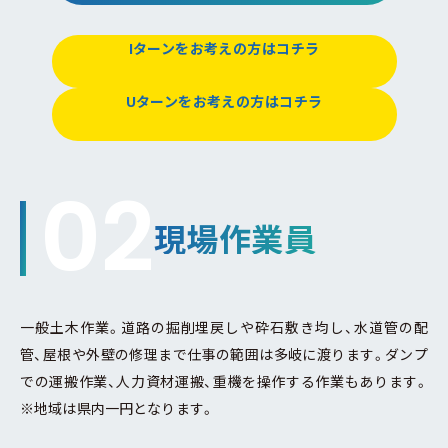
採用要件
Iターンをお考えの方はコチラ
〈必須条件〉
Uターンをお考えの方はコチラ
普通自動車運転免許（AT限定不可）
※その他職種により条件あり
※キャリア採用は施工管理技士資格必須
02
〈歓迎条件〉
・Excelが使える方
現場作業員
・CAD（建設CAD・JWCAD・DRA-CAD）が使える方
勤務時間
一般土木作業。道路の掘削埋戻しや砕石敷き均し、水道管の配
8:00～17:00（実働7時間30分）
管、屋根や外壁の修理まで仕事の範囲は多岐に渡ります。ダンプ
※変形労働時間制
での運搬作業、人力資材運搬、重機を操作する作業もあります。
※基本的に残業はありませんが、残業が発生した場合は全額
※地域は県内一円となります。
別途支給