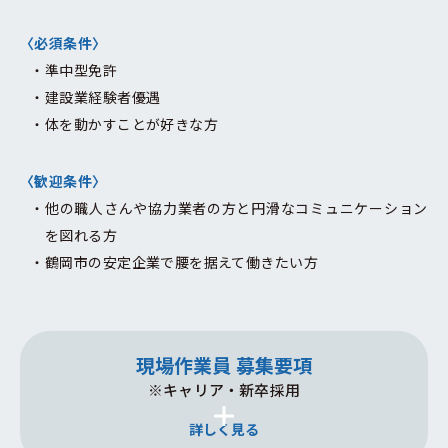
・資格手当
〈必須条件〉
※入社後取得した資格が対象
準中型免許
（国家資格1級：2万5000円/月、国家資格2級：1万円/月）
建設業経験者優遇
・家賃半額負担（条件あり）
体を動かすことが好きな方
・残業手当（発生した場合）
・退職金制度
〈歓迎条件〉
・資格取得支援制度（費用を全額会社負担）
他の職人さんや協力業者の方と円滑なコミュニケーション
を図れる方
■入社祝金50～100万円支給
鶴岡市の安定企業で腰を据えて働きたい方
支給タイミング
・入社時：10～20万円
・試用期間3ヵ月後：10～20万円
・入社1年後：30～60万円
現場作業員 募集要項
※キャリア・新卒採用
その他
詳しく見る