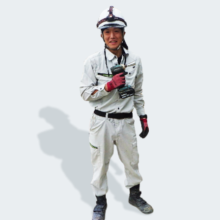
※平均勤務日数：1ヶ月あたり22～23日
休日・休暇
・週休2日制（土日休み）
※第2・3・4土曜日＋日曜日（会社カレンダーによる）
・年末年始休暇（7日程度）
・夏季休暇（5日程度）
・有給休暇
※入社半年後10日間付与
※有給消化率90%以上
◎年間休日110日
※年間休日105日＋指定有給消化日5日
給与